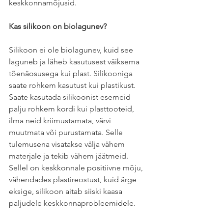
keskkonnamõjusid.
Kas silikoon on biolagunev?
Silikoon ei ole biolagunev, kuid see 
laguneb ja läheb kasutusest väiksema 
tõenäosusega kui plast. Silikooniga 
saate rohkem kasutust kui plastikust. 
Saate kasutada silikoonist esemeid 
palju rohkem kordi kui plasttooteid, 
ilma neid kriimustamata, värvi 
muutmata või purustamata. Selle 
tulemusena visatakse välja vähem 
materjale ja tekib vähem jäätmeid. 
Sellel on keskkonnale positiivne mõju, 
vähendades plastireostust, kuid ärge 
eksige, silikoon aitab siiski kaasa 
paljudele keskkonnaprobleemidele.