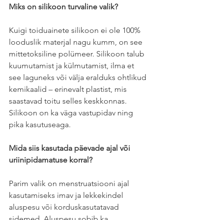
Miks on silikoon turvaline valik? 
Kuigi toiduainete silikoon ei ole 100% 
looduslik materjal nagu kumm, on see 
mittetoksiline polümeer. Silikoon talub 
kuumutamist ja külmutamist, ilma et 
see laguneks või välja eralduks ohtlikud 
kemikaalid – erinevalt plastist, mis 
saastavad toitu selles keskkonnas. 
Silikoon on ka väga vastupidav ning 
pika kasutuseaga.
Mida siis kasutada päevade ajal või 
uriinipidamatuse korral?
Parim valik on menstruatsiooni ajal 
kasutamiseks imav ja lekkekindel 
aluspesu või korduskasutatavad 
sidemed. Aluspesu sobib ka 