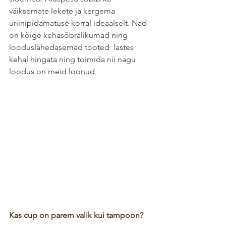
väiksemate lekete ja kergema 
uriinipidamatuse korral ideaalselt. Nad 
on kõige kehasõbralikumad ning 
looduslähedasemad tooted  lastes 
kehal hingata ning toimida nii nagu 
loodus on meid loonud.
Kas cup on parem valik kui tampoon?