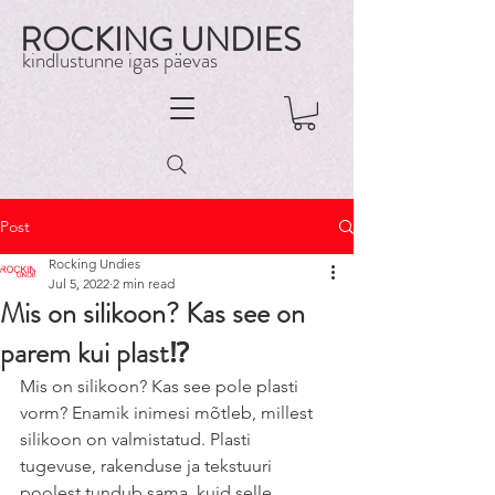
ROCKING UNDIES
kindlustunne igas päevas
Post
Rocking Undies
Jul 5, 2022
2 min read
Mis on silikoon? Kas see on
parem kui plast⁉️
Mis on silikoon? Kas see pole plasti 
vorm? Enamik inimesi mõtleb, millest 
silikoon on valmistatud. Plasti 
tugevuse, rakenduse ja tekstuuri 
poolest tundub sama, kuid selle 