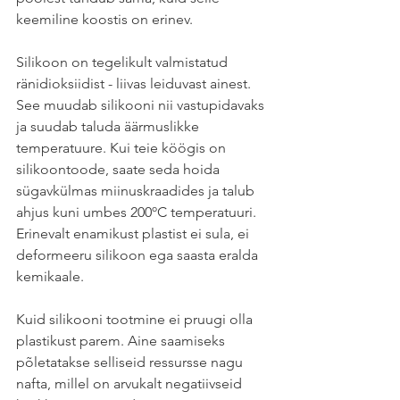
keemiline koostis on erinev.
Silikoon on tegelikult valmistatud 
ränidioksiidist - liivas leiduvast ainest. 
See muudab silikooni nii vastupidavaks 
ja suudab taluda äärmuslikke 
temperatuure. Kui teie köögis on 
silikoontoode, saate seda hoida 
sügavkülmas miinuskraadides ja talub 
ahjus kuni umbes 200ºC temperatuuri. 
Erinevalt enamikust plastist ei sula, ei 
deformeeru silikoon ega saasta eralda 
kemikaale.
Kuid silikooni tootmine ei pruugi olla 
plastikust parem. Aine saamiseks 
põletatakse selliseid ressursse nagu 
nafta, millel on arvukalt negatiivseid 