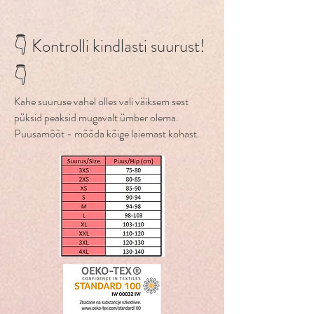
Pitsist pükste imav osa on ülipehmest
siis pinguta natukene mõõdulinti ja
pehmendajat. Ära triigi.
bambuskangast, mis on looduslikult
alles seejärel võta mõõt. Kui soovid
👇 Kontrolli kindlasti suurust!
antibakteriaalne, õhku läbi laskev ja
vabamalt istuvat pesu, siis mõõda linti
kehatemperatuuri reguleeriv. Pesu on
lõdvemalt hoides. Kui oled segaduses,
👇
valmistatud kolmest
millist suurust valida, siis võta meiega
peentehnoloogilisest osast, mis
ühendust.
Kahe suuruse vahel olles vali väiksem sest
muudab materjali
mikroobe tõrjuvaks,
Mõõtude tabeli leiad
SIIT.
püksid peaksid mugavalt ümber olema.
niiskust eemal hoidvaks, hästi imavaks,
Puusamõõt - mõõda kõige laiemast kohast.
hingavaks ning lekkekindlaks.
Pits: 88% polüester, 12% elastaan.
Sisekülg: 93% bambuskangas, 7%
elastaan. Ääris: 100% polüester.
Sisemised kangad: bambuskangas ja
hingav PUL