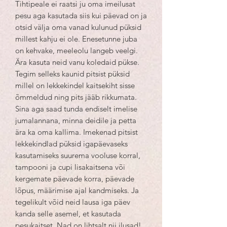
Tihtipeale ei raatsi ju oma imeilusat
pesu aga kasutada siis kui päevad on ja
otsid välja oma vanad kulunud püksid
millest kahju ei ole. Enesetunne juba
on kehvake, meeleolu langeb veelgi.
Ära kasuta neid vanu koledaid pükse.
Tegim selleks kaunid pitsist püksid
millel on lekkekindel kaitsekiht sisse
õmmeldud ning pits jääb rikkumata.
Sina aga saad tunda endiselt imelise
jumalannana, minna deidile ja petta
ära ka oma kallima. Imekenad pitsist
lekkekindlad püksid igapäevaseks
kasutamiseks suurema vooluse korral,
tampooni ja cupi lisakaitsena või
kergemate päevade korra, päevade
lõpus, määrimise ajal kandmiseks. Ja
tegelikult võid neid lausa iga päev
kanda selle asemel, et kasutada
pesukaitset. Nad on lihtsalt nii ilusad!