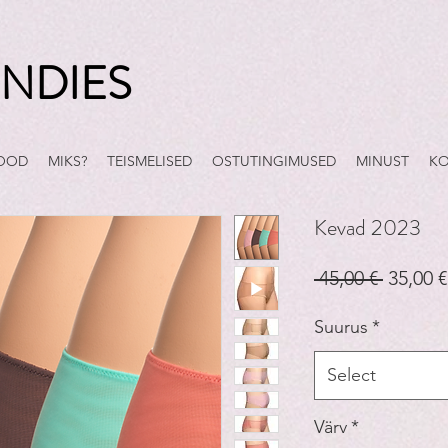
NDIES
POOD
MIKS?
TEISMELISED
OSTUTINGIMUSED
MINUST
KO
Kevad 2023
Regula
 45,00 € 
35,00 €
Price
Suurus
*
Select
Värv
*