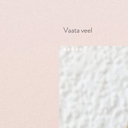
Vaata veel
🩸🩸🩸🩸🩸