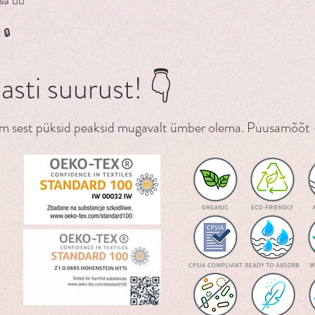
a 👌🏼
eemal hoidvaks, häs
lekkekindlaks.
 🔒
Väliskülg: mesh. Si
elastaan. Ääris: 10
lasti suurust! 👇
bambuskangas ja h
ksem sest püksid peaksid mugavalt ümber olema. Puusamõõt 