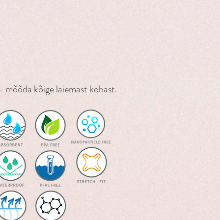
ti imavaks, hingavaks ning
sekülg: 93% bambuskangas, 7%
0% polüester. Sisemised kangad:
ingav PUL
- mõõda kõige laiemast kohast.