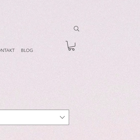
NTAKT
BLOG
r
Sale
Price