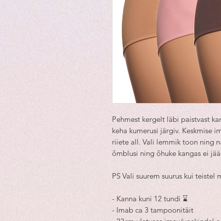
Pehmest kergelt läbi paistvast k
keha kumerusi järgiv. Keskmise 
riiete all. Vali lemmik toon ning
õmblusi ning õhuke kangas ei jää 
PS Vali suurem suurus kui teistel
- Kanna kuni 12 tundi ⌛
- Imab ca 3 tampoonitäit