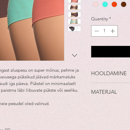
Quantity
*
angast aluspesu on super mõnus, pehme ja
HOOLDAMINE
imavusega püksikud jäävad märkamatuks
 naudi iga päeva. Pükstel on minimaalselt
Peale kasutamist:
paistma läbi liibuvate pükste või seeliku.
MATERJAL
1) Loputa
2) Pese pesumasina
 meie pesudel oled valinud.
Oleme valmistanud 
tumeda pesuga koo
bambuskangast, mis 
3) Riputa kuivama
õhku läbi laskev ja 
NB! Ära kasuta val
on valmistatud nelja
Ära triigi.
mis muudab materj