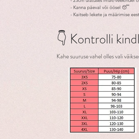
- 23cm ulatuses imav/veekindel os
- Kanna päeval või öösel 😴
- Kaitseb lekete ja määrimise eest
👇 Kontrolli kind
Kahe suuruse vahel olles vali väi