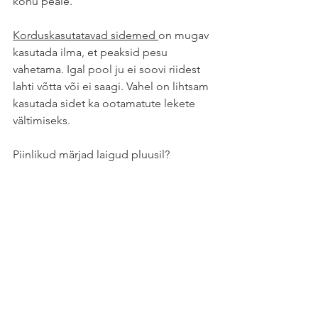
kõhu peale.
Korduskasutatavad sidemed 
on mugav 
kasutada ilma, et peaksid pesu 
vahetama. Igal pool ju ei soovi riidest 
lahti võtta või ei saagi. Vahel on lihtsam 
kasutada sidet ka ootamatute lekete 
vältimiseks. 
Piinlikud märjad laigud pluusil? 
Ohjeldamatult lekkivad rinnad? 
Rindade lekkimiseks on mugavalt 
vahetatavad 
korduskasutatavad 
rinnapadjad
 mis hoiavad Sinu pesu 
kenasti kuiva. Lihtne vahetada, imavad 
suure koguse ja kerge loputada 😊 