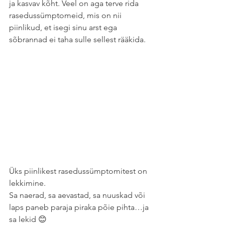
ja kasvav kõht. Veel on aga terve rida 
rasedussümptomeid, mis on nii 
piinlikud, et isegi sinu arst ega 
sõbrannad ei taha sulle sellest rääkida.
Üks piinlikest rasedussümptomitest on 
lekkimine.
Sa naerad, sa aevastad, sa nuuskad või 
laps paneb paraja piraka põie pihta…ja 
sa lekid 😊