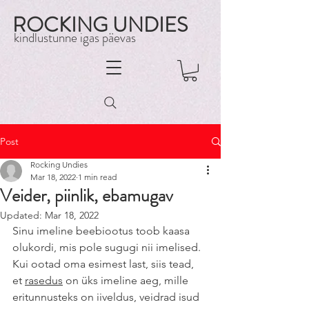
ROCKING UNDIES
kindlustunne igas päevas
Post
Rocking Undies
Mar 18, 2022
1 min read
Veider, piinlik, ebamugav
Updated:
Mar 18, 2022
Sinu imeline beebiootus toob kaasa 
olukordi, mis pole sugugi nii imelised. 
Kui ootad oma esimest last, siis tead, 
et 
rasedus
 on üks imeline aeg, mille 
eritunnusteks on iiveldus, veidrad isud 