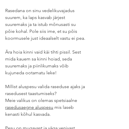
Rasedana on sinu vedelikuvajadus 
suurem, ka laps kasvab järjest 
suuremaks ja ta istub mõnusasti su 
põie kohal. Pole siis ime, et su põis 
koormusele just ideaalselt vastu ei pea.
Ära hoia kinni vaid käi tihti pissil. Sest 
mida kauem sa kinni hoiad, seda 
suuremaks ja piinlikumaks võib 
kujuneda ootamatu leke!
Millist aluspesu valida raseduse ajaks ja 
rasedusest taastumiseks?
Meie valikus on olemas spetsiaalne 
rasedusaegne aluspesu
 mis laseb 
kenasti kõhul kasvada. 
Pesu on mugavast ja väga venivast 