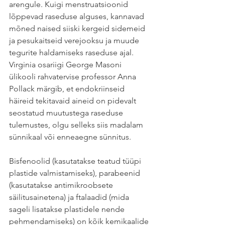
arengule. Kuigi menstruatsioonid 
lõppevad raseduse alguses, kannavad 
mõned naised siiski kergeid sidemeid 
ja pesukaitseid verejooksu ja muude 
tegurite haldamiseks raseduse ajal. 
Virginia osariigi George Masoni 
ülikooli rahvatervise professor Anna 
Pollack märgib, et endokriinseid 
häireid tekitavaid aineid on pidevalt 
seostatud muutustega raseduse 
tulemustes, olgu selleks siis madalam 
sünnikaal või enneaegne sünnitus.
Bisfenoolid (kasutatakse teatud tüüpi 
plastide valmistamiseks), parabeenid 
(kasutatakse antimikroobsete 
säilitusainetena) ja ftalaadid (mida 
sageli lisatakse plastidele nende 
pehmendamiseks) on kõik kemikaalide 