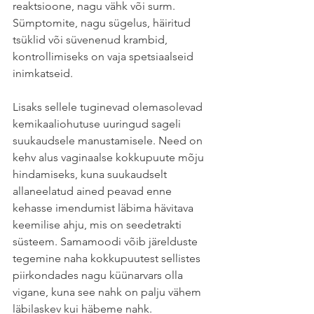
reaktsioone, nagu vähk või surm. 
Sümptomite, nagu sügelus, häiritud 
tsüklid või süvenenud krambid, 
kontrollimiseks on vaja spetsiaalseid 
inimkatseid.
Lisaks sellele tuginevad olemasolevad 
kemikaaliohutuse uuringud sageli 
suukaudsele manustamisele. Need on 
kehv alus vaginaalse kokkupuute mõju 
hindamiseks, kuna suukaudselt 
allaneelatud ained peavad enne 
kehasse imendumist läbima hävitava 
keemilise ahju, mis on seedetrakti 
süsteem. Samamoodi võib järelduste 
tegemine naha kokkupuutest sellistes 
piirkondades nagu küünarvars olla 
vigane, kuna see nahk on palju vähem 
läbilaskev kui häbeme nahk.