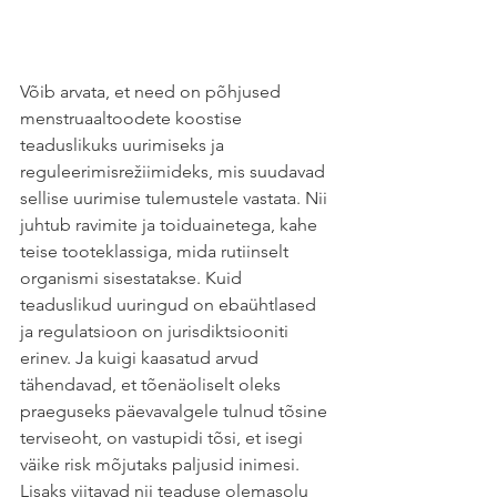
Võib arvata, et need on põhjused 
menstruaaltoodete koostise 
teaduslikuks uurimiseks ja 
reguleerimisrežiimideks, mis suudavad 
sellise uurimise tulemustele vastata. Nii 
juhtub ravimite ja toiduainetega, kahe 
teise tooteklassiga, mida rutiinselt 
organismi sisestatakse. Kuid 
teaduslikud uuringud on ebaühtlased 
ja regulatsioon on jurisdiktsiooniti 
erinev. Ja kuigi kaasatud arvud 
tähendavad, et tõenäoliselt oleks 
praeguseks päevavalgele tulnud tõsine 
terviseoht, on vastupidi tõsi, et isegi 
väike risk mõjutaks paljusid inimesi. 
Lisaks viitavad nii teaduse olemasolu 