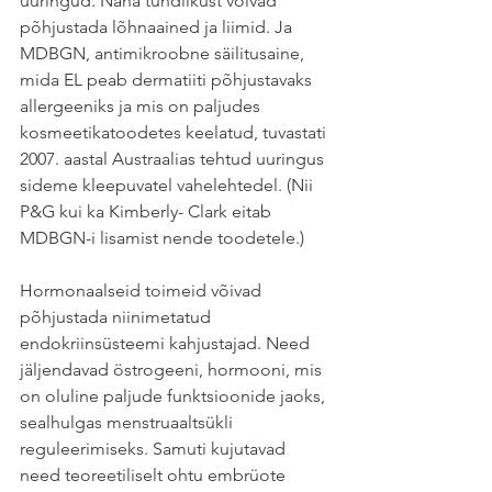
uuringud. Naha tundlikust võivad 
põhjustada lõhnaained ja liimid. Ja 
MDBGN, antimikroobne säilitusaine, 
mida EL peab dermatiiti põhjustavaks 
allergeeniks ja mis on paljudes 
kosmeetikatoodetes keelatud, tuvastati 
2007. aastal Austraalias tehtud uuringus 
sideme kleepuvatel vahelehtedel. (Nii 
P&G kui ka Kimberly- Clark eitab 
MDBGN-i lisamist nende toodetele.)
Hormonaalseid toimeid võivad 
põhjustada niinimetatud 
endokriinsüsteemi kahjustajad. Need 
jäljendavad östrogeeni, hormooni, mis 
on oluline paljude funktsioonide jaoks, 
sealhulgas menstruaaltsükli 
reguleerimiseks. Samuti kujutavad 
need teoreetiliselt ohtu embrüote 