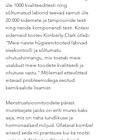
üle 1000 kvaliteeditesti ning 
sõltumatud laborid teevad samuti üle 
20 000 sidemete ja tampoonide testi 
ning nende komponendi testi. Kotexi 
sidemeid tootev Kimberly-Clark ütleb: 
"Meie naiste hügieenitooted läbivad 
sisekontrolli ja sõltumatu 
ohutushinnangu, mis toetab meie 
usaldust meie toodete kvaliteedi ja 
ohutuse vastu." Mõlemad ettevõtted 
eitavad probleemidega seotud 
kemikaalide lisamist.
Menstruatsioonitoodete pärast 
muretsejate jaoks on eriti mures kaks 
asja, mis on naha tundlikuse ja 
hormonaalsed mõjud. Üllataval kombel 
eirasid seda nii prantsuse kui ka rootsi 