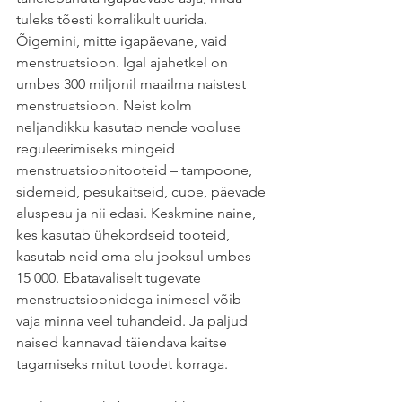
tuleks tõesti korralikult uurida. 
Õigemini, mitte igapäevane, vaid 
menstruatsioon. Igal ajahetkel on 
umbes 300 miljonil maailma naistest 
menstruatsioon. Neist kolm 
neljandikku kasutab nende vooluse 
reguleerimiseks mingeid 
menstruatsioonitooteid – tampoone, 
sidemeid, pesukaitseid, cupe, päevade 
aluspesu ja nii edasi. Keskmine naine, 
kes kasutab ühekordseid tooteid, 
kasutab neid oma elu jooksul umbes 
15 000. Ebatavaliselt tugevate 
menstruatsioonidega inimesel võib 
vaja minna veel tuhandeid. Ja paljud 
naised kannavad täiendava kaitse 
tagamiseks mitut toodet korraga.