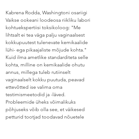
Kabrena Rodda, Washingtoni osariigi 
Vaikse ookeani loodeosa riikliku labori 
kohtuekspertiisi toksikoloog: "Me 
lihtsalt ei tea väga palju vaginaalsest 
kokkupuutest tulenevate kemikaalide 
lühi- ega pikaajaliste mõjude kohta." 
Kuid ilma ametlike standarditeta selle 
kohta, milline on kemikaalide ohutu 
annus, millega tuleb rutiinselt 
vaginaalselt kokku puutuda, peavad 
ettevõtted ise valima oma 
testimismeetodid ja -läved.
Probleemide üheks võimalikuks 
põhjuseks võib olla see, et väikesed 
petturid tootjad toodavad nõuetele 
mittevastavaid kaupu. Mõned 
Ameerikast tulevad kaebused 