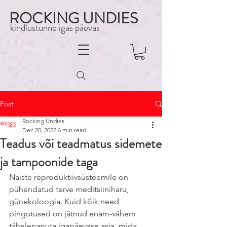
ROCKING UNDIES
kindlustunne igas päevas
Post
Rocking Undies
Dec 20, 2022
6 min read
Teadus või teadmatus sidemete
ja tampoonide taga
Naiste reproduktiivsüsteemile on 
pühendatud terve meditsiiniharu, 
günekoloogia. Kuid kõik need 
pingutused on jätnud enam-vähem 
tähelepanuta igapäevase asja, mida 