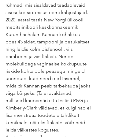
rühmad, mis sisaldavad teadaolevaid 
sisesekretsioonisüsteemi kahjustajaid. 
2020. aastal testis New Yorgi ülikooli 
meditsiinikooli keskkonnakeemik 
Kurunthachalam Kannan kohalikus 
poes 43 sidet, tampooni ja pesukaitset 
ning leidis kolm bisfenooli, viis 
parabeeni ja viis ftalaati. Nende 
molekulidega vaginaalse kokkupuute 
riskide kohta pole peaaegu mingeid 
uuringuid, kuid need olid tasemel, 
mida dr Kannan peab tarbekauba jaoks 
väga kõrgeks. (Ta ei avaldanud, 
milliseid kaubamärke ta testis.) P&G ja 
Kimberly-Clark väidavad, et kuigi nad ei 
lisa menstruaaltoodetele tahtlikult 
kemikaale, näiteks ftalaate, võib neid 
leida väikestes kogustes.