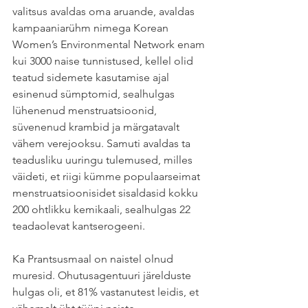
valitsus avaldas oma aruande, avaldas 
kampaaniarühm nimega Korean 
Women’s Environmental Network enam 
kui 3000 naise tunnistused, kellel olid 
teatud sidemete kasutamise ajal 
esinenud sümptomid, sealhulgas 
lühenenud menstruatsioonid, 
süvenenud krambid ja märgatavalt 
vähem verejooksu. Samuti avaldas ta 
teadusliku uuringu tulemused, milles 
väideti, et riigi kümme populaarseimat 
menstruatsioonisidet sisaldasid kokku 
200 ohtlikku kemikaali, sealhulgas 22 
teadaolevat kantserogeeni.
Ka Prantsusmaal on naistel olnud 
muresid. Ohutusagentuuri järelduste 
hulgas oli, et 81% vastanutest leidis, et 