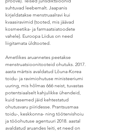
proove). Teised jurisdiktsioonid 
suhtuvad leebemalt. Jaapanis 
kirjeldatakse menstruaalravi kui 
kvaasiravimid (tooted, mis jäävad 
kosmeetika- ja farmaatsiatoodete 
vahele). Euroopa Liidus on need 
liigitamata üldtooted.
Ametlikes aruannetes peetakse 
menstruatsioonitooteid ohutuks. 2017. 
aasta märtsis avaldatud Lõuna-Korea 
toidu- ja ravimiohutuse ministeeriumi 
uuring, mis hõlmas 666 neist, tuvastas 
potentsiaalselt kahjulikke ühendeid, 
kuid tasemed jäid kehtestatud 
ohutusvaru piiridesse. Prantsusmaa 
toidu-, keskkonna- ning töötervishoiu 
ja tööohutuse agentuuri 2018. aastal 
avaldatud aruandes leiti, et need on 