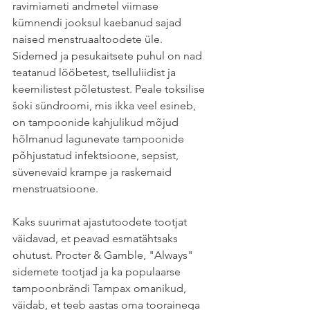
ravimiameti andmetel viimase 
kümnendi jooksul kaebanud sajad 
naised menstruaaltoodete üle. 
Sidemed ja pesukaitsete puhul on nad 
teatanud lööbetest, tselluliidist ja 
keemilistest põletustest. Peale toksilise 
šoki sündroomi, mis ikka veel esineb, 
on tampoonide kahjulikud mõjud 
hõlmanud lagunevate tampoonide 
põhjustatud infektsioone, sepsist, 
süvenevaid krampe ja raskemaid 
menstruatsioone.
Kaks suurimat ajastutoodete tootjat 
väidavad, et peavad esmatähtsaks 
ohutust. Procter & Gamble, "Always" 
sidemete tootjad ja ka populaarse 
tampoonbrändi Tampax omanikud, 
väidab, et teeb aastas oma toorainega 