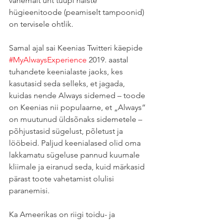
vähemalt üht tüüpi naiste 
hügieenitoode (peamiselt tampoonid) 
on tervisele ohtlik.
Samal ajal sai Keenias Twitteri käepide 
#MyAlwaysExperience
 2019. aastal 
tuhandete keenialaste jaoks, kes 
kasutasid seda selleks, et jagada, 
kuidas nende Always sidemed – toode 
on Keenias nii populaarne, et „Always” 
on muutunud üldsõnaks sidemetele – 
põhjustasid sügelust, põletust ja 
lööbeid. Paljud keenialased olid oma 
lakkamatu sügeluse pannud kuumale 
kliimale ja eiranud seda, kuid märkasid 
pärast toote vahetamist olulisi 
paranemisi.
Ka Ameerikas on riigi toidu- ja 