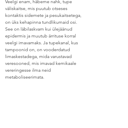
Veelgi enam, häbeme nahk, tupe 
väliskaitse, mis puutub otseses 
kontaktis sidemete ja pesukaitsetega, 
on üks kehapinna tundlikumaid osi. 
See on läbilaskvam kui ülejäänud 
epidermis ja muutub ärrituse korral 
veelgi imavamaks. Ja tupekanal, kus 
tampoonid on, on vooderdatud 
limaskestadega, mida varustavad 
veresooned, mis imavad kemikaale 
vereringesse ilma neid 
metaboliseerimata.