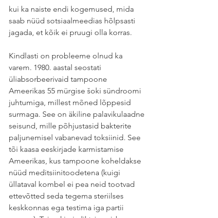
kui ka naiste endi kogemused, mida 
saab nüüd sotsiaalmeedias hõlpsasti 
jagada, et kõik ei pruugi olla korras.
Kindlasti on probleeme olnud ka 
varem. 1980. aastal seostati 
üliabsorbeerivaid tampoone 
Ameerikas 55 mürgise šoki sündroomi 
juhtumiga, millest mõned lõppesid 
surmaga. See on äkiline palavikulaadne 
seisund, mille põhjustasid bakterite 
paljunemisel vabanevad toksiinid. See 
tõi kaasa eeskirjade karmistamise 
Ameerikas, kus tampoone koheldakse 
nüüd meditsiinitoodetena (kuigi 
üllataval kombel ei pea neid tootvad 
ettevõtted seda tegema steriilses 
keskkonnas ega testima iga partii 