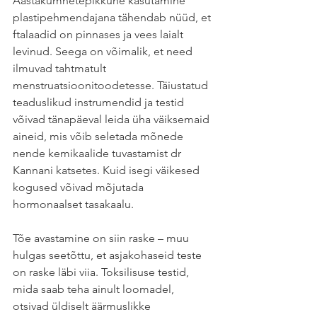
Aastakümnetepikkune kasutamine 
plastipehmendajana tähendab nüüd, et 
ftalaadid on pinnases ja vees laialt 
levinud. Seega on võimalik, et need 
ilmuvad tahtmatult 
menstruatsioonitoodetesse. Täiustatud 
teaduslikud instrumendid ja testid 
võivad tänapäeval leida üha väiksemaid 
aineid, mis võib seletada mõnede 
nende kemikaalide tuvastamist dr 
Kannani katsetes. Kuid isegi väikesed 
kogused võivad mõjutada 
hormonaalset tasakaalu.
Tõe avastamine on siin raske – muu 
hulgas seetõttu, et asjakohaseid teste 
on raske läbi viia. Toksilisuse testid, 
mida saab teha ainult loomadel, 
otsivad üldiselt äärmuslikke 