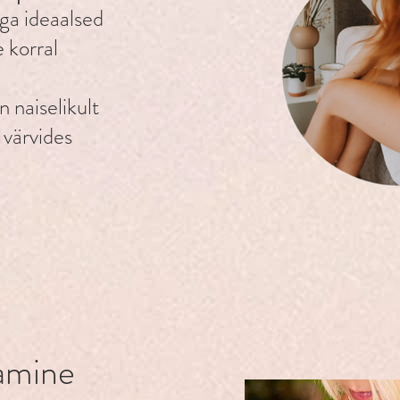
ga ideaalsed
 korral
n naiselikult
 värvides
amine