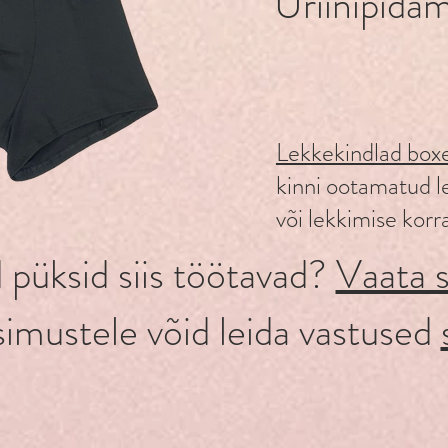
Uriinipida
Lekkekindlad box
kinni ootamatud 
või lekkimise korra
 püksid siis töötavad?
Vaata si
simustele võid leida vastused