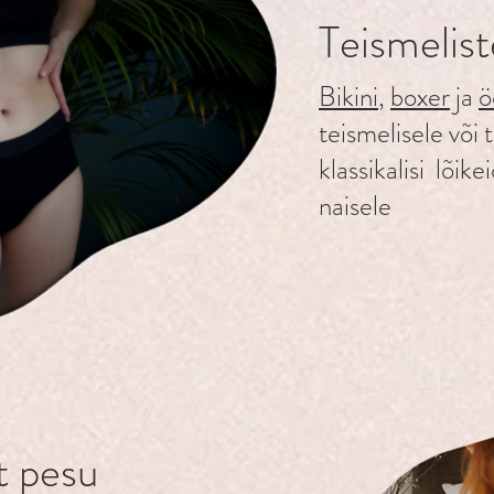
Teismelist
Bikini
,
boxer
ja
ö
teismelisele või 
klassikalisi lõik
naisele
st pesu