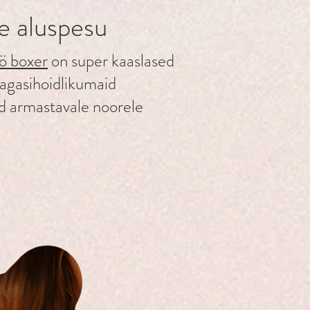
e aluspesu
ö boxer
on super kaaslased
tagasihoidlikumaid
eid armastavale noorele