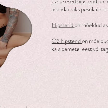
Õhukesed hipsterid
on 
asendamaks pesukaitset
Hipsterid
on mõeldud a
Öö hipsterid
on mõeldud 
ka sidemetel eest või ta