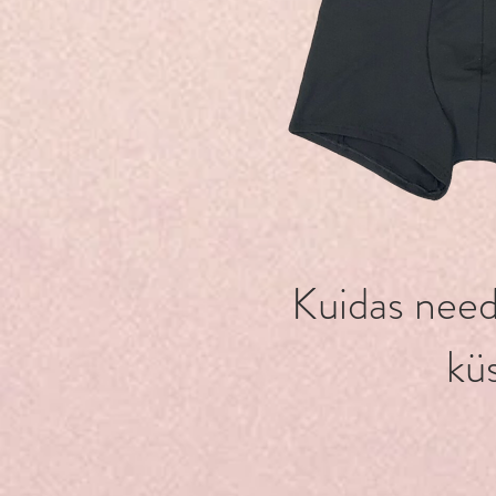
Kuidas need
kü