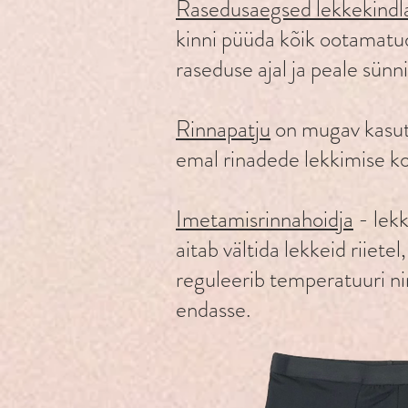
Rasedusaegsed lekkekindl
kinni püüda kõik ootamatu
raseduse ajal ja peale sünn
Rinnapatju
on mugav kasut
emal rinadede lekkimise ko
Imetamisrinnahoidja
- lekk
aitab vältida lekkeid riiete
reguleerib temperatuuri ni
endasse.