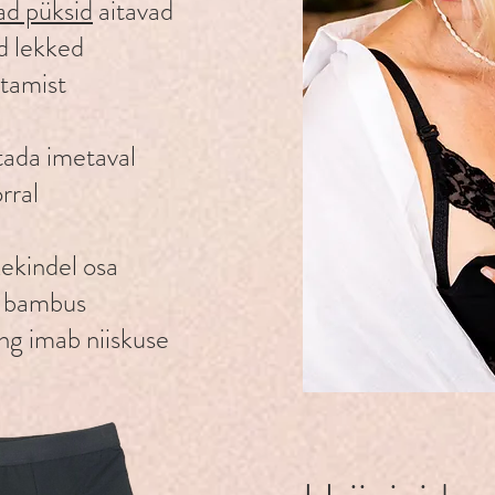
ad püksid
aitavad
d lekked
itamist
ada imetaval
rral
ekindel osa
l, bambus
ng imab niiskuse