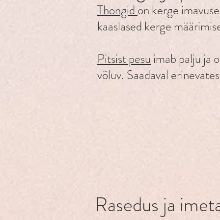
Thongid
on kerge imavuse
kaaslased kerge määrimise
Pitsist pesu
imab palju ja o
võluv. Saadaval erinevates
Rasedus ja imet