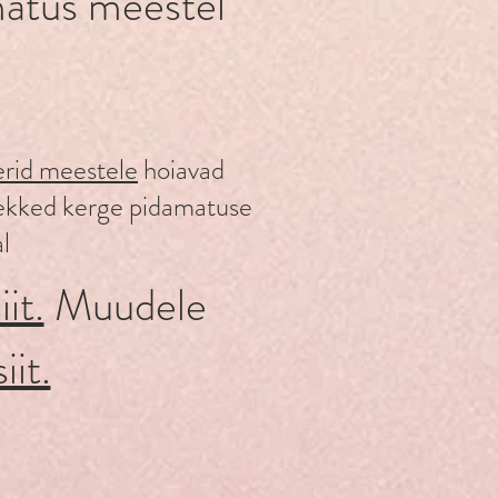
matus meestel
erid meestele
hoiavad
lekked kerge pidamatuse
l
it.
Muudele
siit.