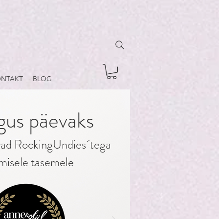
NTAKT
BLOG
lgus päevaks
vad RockingUndies´tega
misele tasemele