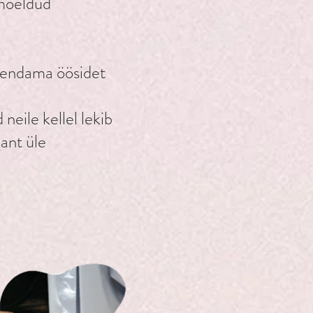
mõeldud
sendama öösidet
neile kellel lekib
gant üle