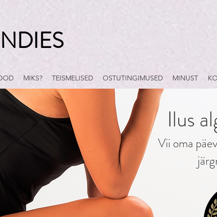
NDIES
POOD
MIKS?
TEISMELISED
OSTUTINGIMUSED
MINUST
KO
Ilus a
Vii oma päe
järg