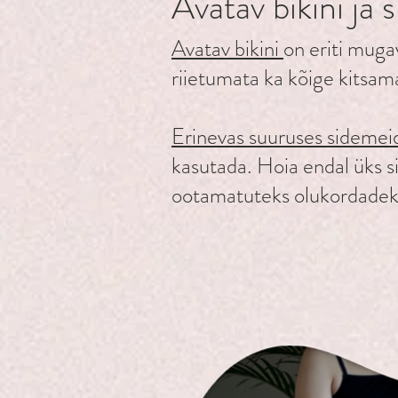
Avatav bikini ja
Avatav bikini
on eriti muga
riietumata ka kõige kitsam
Erinevas suuruses sideme
kasutada. Hoia endal üks s
ootamatuteks olukordadeks