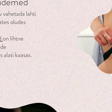
 sidemed
v vahetada lahti
ates oludes
id
on lihtne
ide
 alati kaasas.