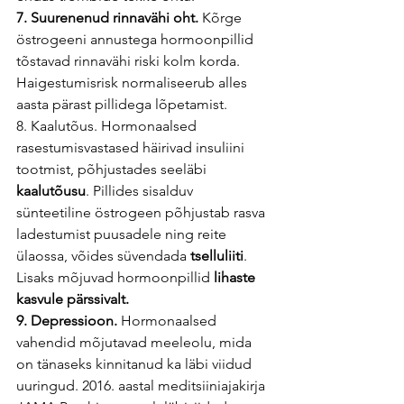
7. Suurenenud rinnavähi oht. 
Kõrge 
östrogeeni annustega hormoonpillid 
tõstavad rinnavähi riski kolm korda. 
Haigestumisrisk normaliseerub alles 
aasta pärast pillidega lõpetamist. 
8. Kaalutõus. Hormonaalsed 
rasestumisvastased häirivad insuliini 
tootmist, põhjustades seeläbi 
kaalutõusu
. Pillides sisalduv 
sünteetiline östrogeen põhjustab rasva 
ladestumist puusadele ning reite 
ülaossa, võides süvendada 
tselluliiti
. 
Lisaks mõjuvad hormoonpillid 
lihaste 
kasvule pärssivalt. 
9. Depressioon.
 Hormonaalsed 
vahendid mõjutavad meeleolu, mida 
on tänaseks kinnitanud ka läbi viidud 
uuringud. 2016. aastal meditsiiniajakirja 