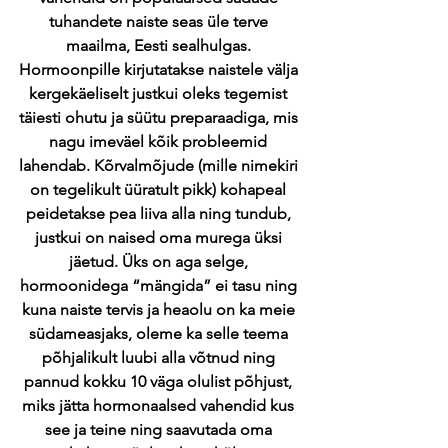
tuhandete naiste seas üle terve 
maailma, Eesti sealhulgas. 
Hormoonpille kirjutatakse naistele välja 
kergekäeliselt justkui oleks tegemist 
täiesti ohutu ja süütu preparaadiga, mis 
nagu imeväel kõik probleemid 
lahendab. Kõrvalmõjude (mille nimekiri 
on tegelikult üüratult pikk) kohapeal 
peidetakse pea liiva alla ning tundub, 
justkui on naised oma murega üksi 
jäetud. Üks on aga selge, 
hormoonidega “mängida” ei tasu ning 
kuna naiste tervis ja heaolu on ka meie 
südameasjaks, oleme ka selle teema 
põhjalikult luubi alla võtnud ning 
pannud kokku 10 väga olulist põhjust, 
miks jätta hormonaalsed vahendid kus 
see ja teine ning saavutada oma 