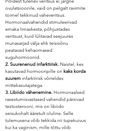
Pillidest tulenev veritsus ei järgne 
ovulatsioonile, vaid on pelgalt ravimite 
toimel tekkinud vaheveritsus. 
Hormonaalvahendid stimuleerivad 
emaka limaskesta, põhjustades 
veritsust, kuid lülitavad seejuures 
munasarjad välja ehk teisisõnu 
peatavad kehaomased 
suguhormoonid.
2. Suurenenud infarktirisk.
 Naistel, kes 
kasutavad hormoonpille on
 kaks korda 
suurem
 infarktirisk võrreldes 
mittekasutajatega.
3. Libiido vähenemine.
 Hormonaalsed 
rasestumisvastased vahendid pärsivad 
testosterooni, mis on libiido 
seisukohalt ääretult oluline. Selle 
tulemusena võib tekkida nii tupekuivus 
kui ka vaginism, mille tõttu võib 