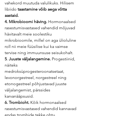
vahekord muutuda valulikuks. Hilisem 
libiido
 taastamine võib aega võtta 
aastaid. 
4. Mikrobioomi häving.
 Hormonaalsed 
rasestumisvastased vahendid mõjuvad 
hävitavalt meie soolestiku 
mikrobioomile, millel on aga ülioluline 
roll nii meie füüsilise kui ka vaimse 
tervise ning immuunsuse seisukohalt. 
5
. 
Juuste väljalangemine.
 Progestiinid, 
näiteks 
medroksüprogesteroonatsetaat, 
levonorgestreel, norgestreel ning 
etonogestreel põhjustavad juuste 
väljalangemist, pärssides 
karvanääpsusid. 
6. Trombioht.
 Kõik hormonaalsed 
rasestumisvastased vahendid kannavad 
endas trombide tekke ohtu. 