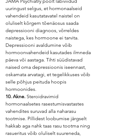
JAMA Psychiatry poolt läbiviidud 
uuringust selgus, et hormonaalseid 
vahendeid kasutatavatel naistel on 
oluliselt kõrgem tõenäosus saada 
depressiooni diagnoos, võrreldes 
naistega, kes hormoone ei tarvita. 
Depressiooni avaldumine võib 
hormoonvahendeid kasutades ilmneda 
päeva või aastaga. Tihti süüdistavad 
naised oma depressioonis iseennast, 
oskamata arvatagi, et tegelikkuses võib 
selle põhjus peituda hoopis 
hormoonides. 
10. Akne. 
Steroidravimid 
hormonaalsetes rasestumisvastastes 
vahendites suruvad alla naharasu 
tootmise. Pillidest loobumise järgselt 
hakkab aga nahk taas rasu tootma ning 
rasueritus võib oluliselt suureneda, 