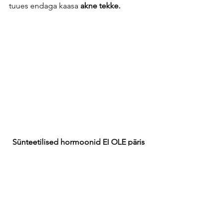
tuues endaga kaasa
 akne tekke.
Sünteetilised hormoonid EI OLE päris 
hormoonid 
Suguhormoonid vastutavad väga 
paljude naise kehas toimuvate 
protsesside eest ning nende 
tasakaalust või ka tasakaalutusest 