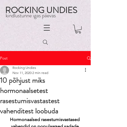
ROCKING UNDIES
kindlustunne igas päevas
Post
Rocking Undies
Nov 11, 2020
2 min read
10 põhjust miks
hormonaalsetest
rasestumisvastastest
vahenditest loobuda
Hormonaalsed rasestumisvastased 
vahendid on populaarsed sadade 